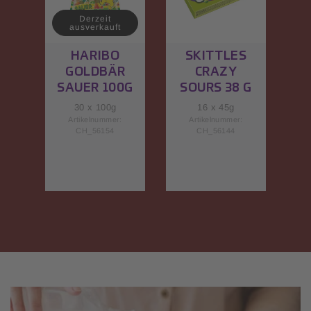
Derzeit
ausverkauft
HARIBO
SKITTLES
GOLDBÄR
CRAZY
SAUER 100G
SOURS 38 G
30 x 100g
16 x 45g
Artikelnummer:
Artikelnummer:
CH_56154
CH_56144