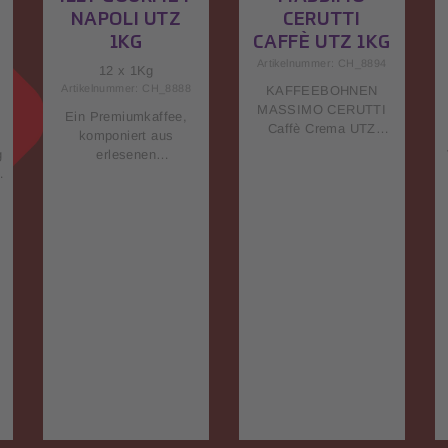
NAPOLI UTZ
CERUTTI
1KG
CAFFÈ UTZ 1KG
Artikelnummer: CH_8894
12 x 1Kg
Artikelnummer: CH_8888
KAFFEEBOHNEN
MASSIMO CERUTTI
Ein Premiumkaffee,
Caffè Crema UTZ
komponiert aus
1kgBrasilianischer
g
erlesenen
Santos als Basis,
Spitzenkaffees aus Süd-
ergänzt mit edlen,
und Zentralamerika.
aromatischen,
n
Diese werden
Hochlandkaffeesorten
harmonisch veredelt mit
Typ “gewaschener
Arabicas aus Ostafrika.
Arabica” aus
Die dunkle Röstung des
Mittelamerika.
Illy Gourmet Napoli
Abgerundet wird die
macht ihn besonders
Mischung mit qualitativ
geeignet für die
hochwertigem Robusta
t
Zubereitung als
aus Asien. Aus
«Espresso» oder
unterschiedlichen
«Ristretto». Mit
Rohkaffeesorten
aufgeschäumter Milch,
gemacht und nach der
n
als «Latte Macchiato»
besten italienischen
genossen, entfaltet er