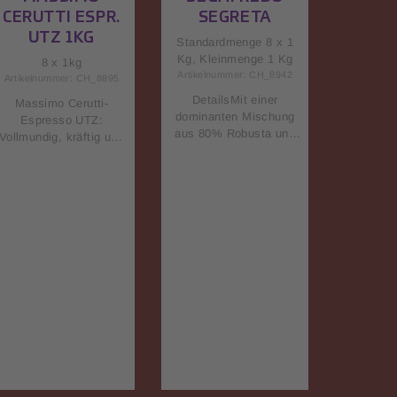
CERUTTI ESPR.
SEGRETA
UTZ 1KG
Standardmenge 8 x 1
Kg, Kleinmenge 1 Kg
8 x 1kg
Artikelnummer: CH_8942
Artikelnummer: CH_8895
DetailsMit einer
Massimo Cerutti-
dominanten Mischung
Espresso UTZ:
aus 80% Robusta und
Vollmundig, kräftig und
20% Arabica steht
aromatischDie Präsenz
Segreta für Stärke und
von südamerikanischen
Intensität mit einer
Hochland-Arabicas wie
mittleren Intensität.
z.B. Kolumbien
Diese Mischung ist ideal
verleihtdieser
für Liebhaber eines
Espressomischung
kräftigen Kaffees mit
seinen vollmundigen
vollem Geschmack und
Körper und sein
einer tiefen, erdigen
blumiges Bouquet. Edle
Basis, angereichert mit
Arabicas aus
einer dezenter Süsse
Zentralamerika sorgen
aus Arabica-
für seinen
BohnenSegreta
ausgewogenen
symbolisiert den
Charakter und würzige
Schlüssel zur
Robustas aus Asien