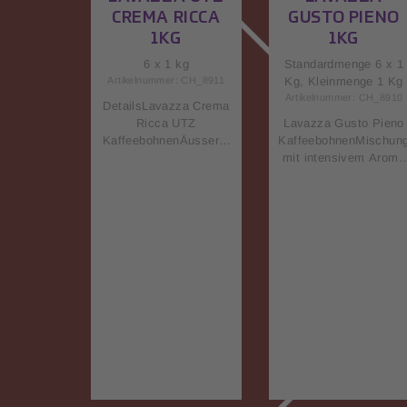
CREMA RICCA
GUSTO PIENO
1KG
1KG
6 x 1 kg
Standardmenge 6 x 1
Artikelnummer: CH_8911
Kg, Kleinmenge 1 Kg
Artikelnummer: CH_8910
DetailsLavazza Crema
Ricca UTZ
Lavazza Gusto Pieno
KaffeebohnenÄusserst
KaffeebohnenMischun
feine Kaffeemischung
mit intensivem Aroma
mit reichhaltigem
und fester Crema mit
Geschmack und
angenehmen Röstnote
angenehmen Noten von
von
Trockenfrüchten und
Edelhölzern.Intensiv
Gewürzen. Verführt mit
und vollmundig20%
an Datteln- und Zimt
Arabica / 80%
erinnernden Aromen und
RobustaLavazza, der
einer Note von
italienische
ofenfrischem Gebäck
Kaffeespezialist, wähl
und
schon im Anbaugebiet
Brot.AusgewogenZusam
nur beste
mensetzung: 60%
Kaffeequalitäten aus
Arabica / 40% Robusta
und verwandelt diese i
BohnenUTZ Certified
wertvolle