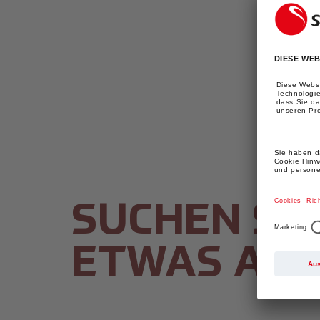
täglich frisch.
Schale.RAST KAFFE
begeistert seit 1918
Kaffeeliebhaber aus de
ganzen Schweiz. Als
unabhängiges
Familienunternehmen
mit über 100-jähriger
Tradition legen wir
grössten Wert auf
höchste Qualität – vo
Einkauf bis in die
Tasse. Wir kaufen den
Grossteil unserer
Kaffees «Direct Trade
ein. Ausschliesslich
SUCHEN SIE
ausgewiesene
Spitzenkaffees werde
in unseren
ETWAS AND
Trommelröstern in
Handwerkstradition
geröstet – und dies
täglich frisch.