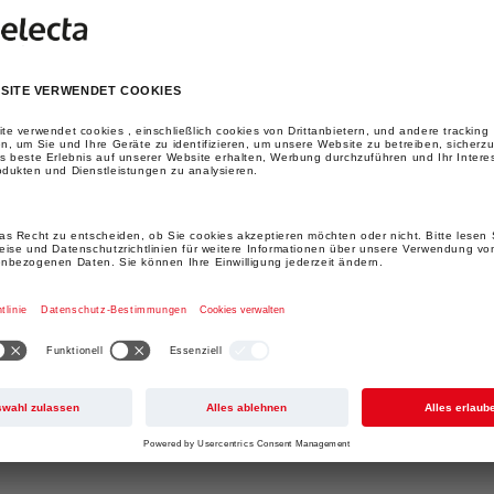
E
r
m
»
 
n
ERES?