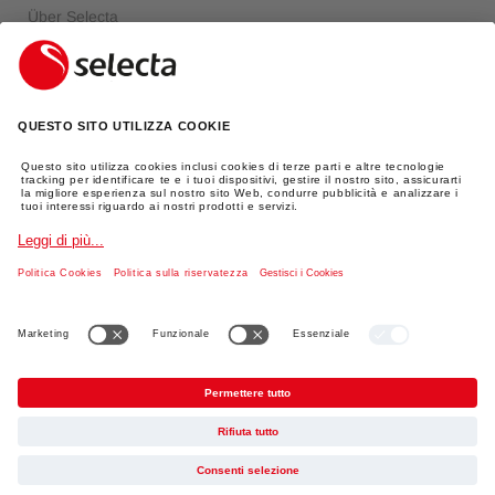
Über Selecta
FAQ
Login
INFORMAZIONI LEGALI
Impronta
Protezione dei dati
AGBs
Spedizione
TikTok
© 2026