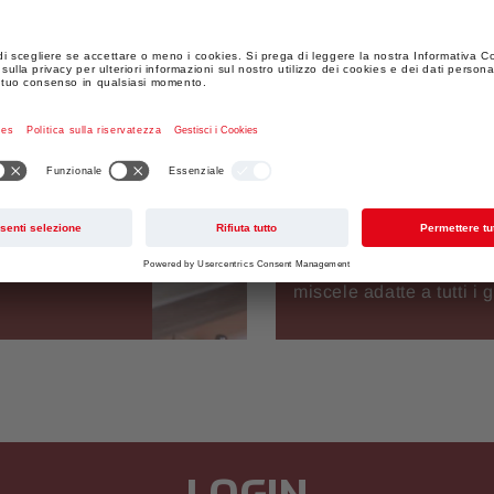
TÈ
onti per essere
Se Joy to Go significa u
ibile che
giusto. Abbiamo sfruttat
ompresi i dolci
trovare una fantastica 
miscele adatte a tutti i g