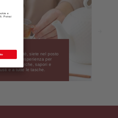
na tazza di tè, siete nel posto
o la nostra esperienza per
gamma di marche, sapori e
usti e a tutte le tasche.