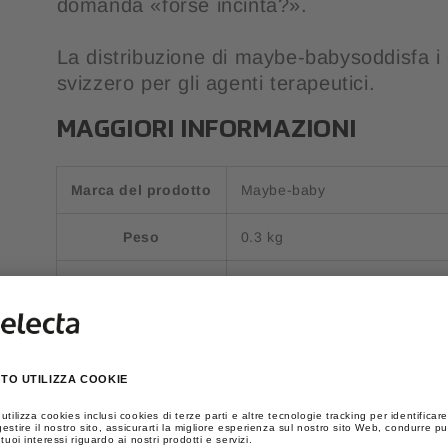
domanda «forse incinta?».
La distribuzione di maybe-babysoddisfa i cr
svizzero per gli agenti terapeutici.
MAGGIORI INFORMAZIONI
Marca del prodotto
Maybe-baby
Peso
0.3 kg
Basic UOM
KT