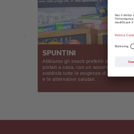
SPUNTINI
Abbiamo gli snack preferiti del Paese pr
portati a casa, con un assortimento fless
soddisfa tutte le esigenze di spuntino, c
e le alternative salutari.