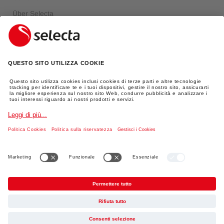
Über Selecta
FAQ
Login
INFORMAZIONI LEGALI
Impronta
Protezione dei dati
AGBs
Spedizione
TikTok