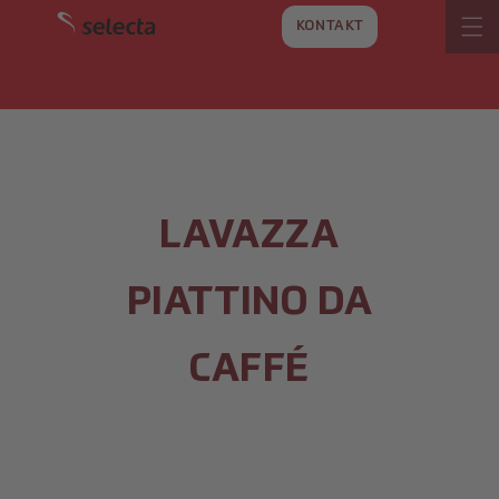
VAI
DIRETTAMENTE
KONTAKT
AI CONTENUTI
LAVAZZA
PIATTINO DA
CAFFÉ
SALTA ALLE