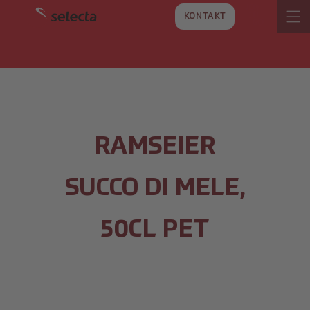
VAI
DIRETTAMENTE
KONTAKT
AI CONTENUTI
RAMSEIER
SUCCO DI MELE,
50CL PET
SALTA ALLE