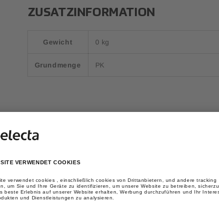
ZUSATZINFORMATION
Gewicht
0 kg
Grundmenge
PK