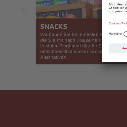
SNACKS
Wir haben die beliebtesten Snacks des 
die Sie mit nach Hause nehmen können
flexiblen Sortiment für alle Snackbedürf
einschliesslich süsser Leckereien und 
Alternativen.