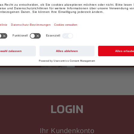
TEE
Landes bereit,
Wenn Joy to Go eine Ta
, mit einem
uns richtig. Wir haben
nisse,
eine fantastische Ausw
gesunder
Geschmacksrichtungen 
für jeden Geschmack un
LOGIN
Ihr Kundenkonto