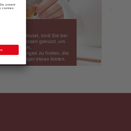
sse Tee bedeutet, sind Sie bei
 unser Fachwissen genutzt, um
ahl an Marken,
und Mischungen zu finden, die
d jedes Budget etwas bieten.