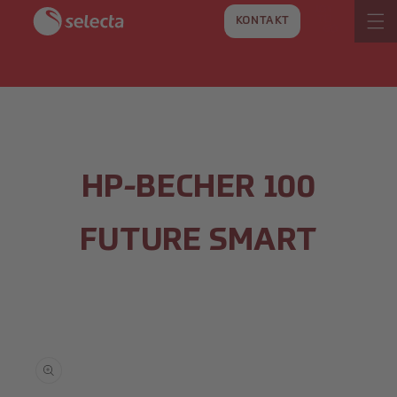
DIREKT
ZUM
KONTAKT
INHALT
HP-BECHER 100
FUTURE SMART
UKTINFORMATIONEN
GEN