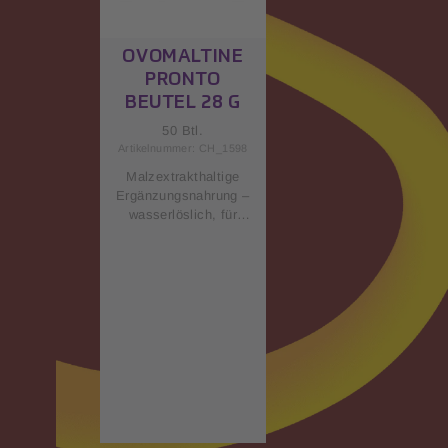
OVOMALTINE
PRONTO
BEUTEL 28 G
50 Btl.
Artikelnummer: CH_1598
Malzextrakthaltige
Ergänzungsnahrung –
wasserlöslich, für
Getränkeautomaten. Die
Ovomaltine für
Automaten enthält
bereits alles Wertvolle
der Milch und kann
somit nur mit Wasser
angerührt werden. Sofort
löslich in heissem oder
kaltem Wasser.
Nährwerte in Energie372
KcalProtein11.5
GrammKohlenhydrate75