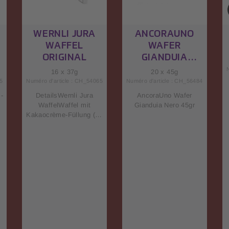
e
WERNLI JURA
ANCORAUNO
WAFFEL
WAFER
s
ORIGINAL
GIANDUIA
NERO 45GR
16 x 37g
20 x 45g
5
Numéro d'article : CH_54065
Numéro d'article : CH_56484
 -
DetailsWernli Jura
AncoraUno Wafer
s
WaffelWaffel mit
Gianduia Nero 45gr
Kakaocrème-Füllung (74
a
%)Extra zarte Waffel
mit
.
Kakaocrème. Nährwerte
in100
GrammEnergie2160
KcalProtein4.5
t
GrammKohlenhydrate63
GrammFette27
GrammGesättigte
Fettsäuren23
GrammSalz0.16