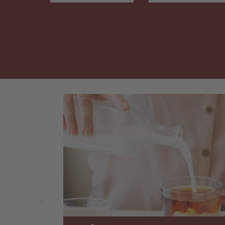
de carbone59
fruitée.Une petite
GrammesMatières
douceur pour
grasses10
accompagner le café 
GrammesSaturés0.8
pour toute sorte
GrammesSucre34
d’occasions –
GrammesSel0.01
également sur le lieu d
Grammes
travail.Par le plus gran
fabricant de produits d
boulangerie de Suisse
Leader depuis plus de
75 ans !Valeurs
nutritives
dansÉnergie372
KcalProtéine5
GrammesLes hydrate
de carbone58
GrammesMatières
grasses14 Grammes