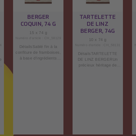
BERGER
TARTELETTE
COQUIN, 74 G
DE LINZ
BERGER, 74G
15 x 74 g
Numéro d'article : CH_58129
10 x 74 g
4
Numéro d'article : CH_58131
DétailsSablé fin à la
confiture de framboises,
DétailsTARTELETTE
à base d'ingrédients
e
DE LINZ BERGERUn
sélectionnés: farine de
précieux héritage de
froment, huile végétale,
notre tradition: une
sucre et œufs. Un
tartelette aux noisettes
biscuit pour avoir le
garnie d’une délicieuse
sourire!Valeurs
r
confiture de framboises,
nutritives dans100
et relevée de cannelle et
gÉnergie427
d’autres épices
kcalMatières grasses16
fines.Valeurs nutritives
gAcides gras saturés6.2
dans100 gÉnergie402
gGlucides64 gdont
kcalMatières grasses15
sucres29 gFibres
gAcides gras saturés5.5
alimentaires1.9
gGlucides59 gdont
gProtéine5.7 gSel0.20
sucres26 gFibres