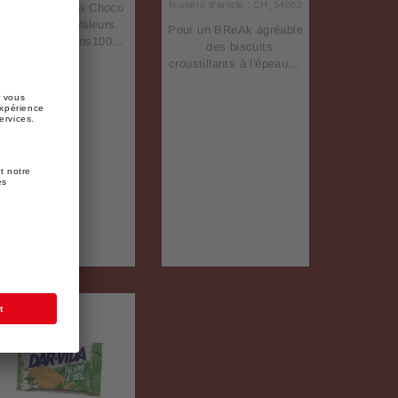
Numéro d'article : CH_54062
DétailsDar-Vida Choco
Ovomaltine Valeurs
Pour un BReAk agréable
nutritives dans100
: des biscuits
gÉnergie482
croustillants à l'épeautre
kcalMatières grasses10
avec du chocolat
gAcides gras saturés-
suisse, du chocolat au
Glucides60 gDont
lait et des éclats de
sucres33 gFibres
cacao offrent une
alimentaires6.4
expérience gustative
gProtéine8.8 gSel0.9 g
sucrée et aigre-
douce.Biscuits à
l'épeautre avec du
chocolat (6 %) et des
éclats de cacao (5 %)
Valeurs nutritives
dans100
GrammesÉnergie462
KcalLes hydrates de
carbone56
GrammesMatières
grasses19
GrammesSaturés7.7
GrammesSucre18