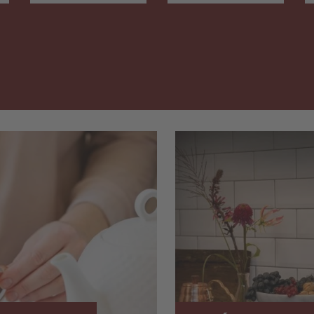
Gramm
–
e
d
e
.
s