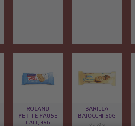
ouverture ultrarapide par
sucrés, pour les
la languette.Valeurs
déplacements ou
nutritives dans100
comme cadeaux
gÉnergie412
généreux. De plus, les
kcalMatières grasses11
petits formats peuvent
gAcides gras saturés1.1
être présentés de
gGlucides62 gdont
manière optimale dans
s
sucres1 gFibres
le distributeur
alimentaires10
correspondant.Valeurs
gProtéine12 gSel1.6 g
nutritives dans100
u
gÉnergie483
kcalMatières grasses20
s
gAcides gras saturés15
gGlucides65 gdont
e
sucres27 gFibres
alimentaires2.9
gProtéine9.3 gSel0.44
3
g
ROLAND
BARILLA
PETITE PAUSE
BAIOCCHI 50G
LAIT, 35G
6 x 50 g
a
Numéro d'article : CH_3289
12 x 35g
: