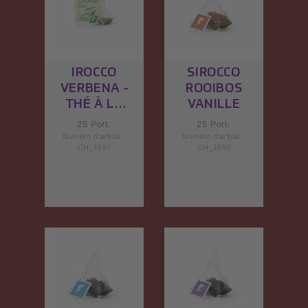
IROCCO
SIROCCO
VERBENA -
ROOIBOS
THÉ À LA
VANILLE
VERVEINE
25 Port.
25 Port.
Numéro d'article :
Numéro d'article :
CH_1697
CH_1693