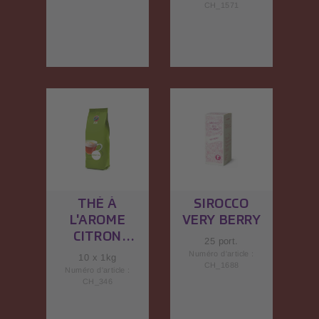
CH_1571
THÉ À
SIROCCO
L'AROME
VERY BERRY
CITRON
25 port.
(INSTANTAN
Numéro d'article :
10 x 1kg
CH_1688
É)
Numéro d'article :
CH_346