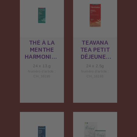
THÉ À LA
TEAVANA
MENTHE
TEA PETIT
HARMONIQU
DÉJEUNER
E TEAVANA
ANGLAIS
24 x 13.g
24 x 2.5g
Numéro d'article :
Numéro d'article :
CH_16195
CH_16193