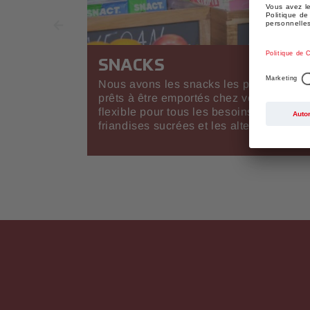
SNACKS
Nous avons les snacks les plus populai
prêts à être emportés chez vous, avec u
flexible pour tous les besoins en snacks
friandises sucrées et les alternatives sa