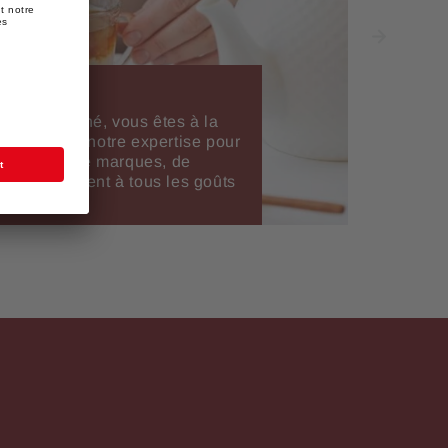
e tasse de thé, vous êtes à la
ns utilisé notre expertise pour
 sélection de marques, de
qui répondent à tous les goûts