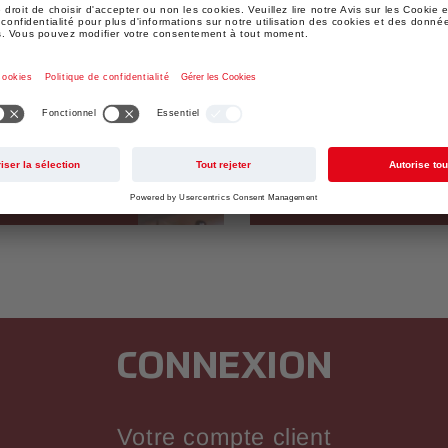
THÉ
res du pays
Si Joy to Go signifie un
n assortiment
bonne adresse. Nous avo
, y compris les
trouver une fantastique
ines.
saveurs et de mélanges 
et à tous les budgets.
CONNEXION
Votre compte client