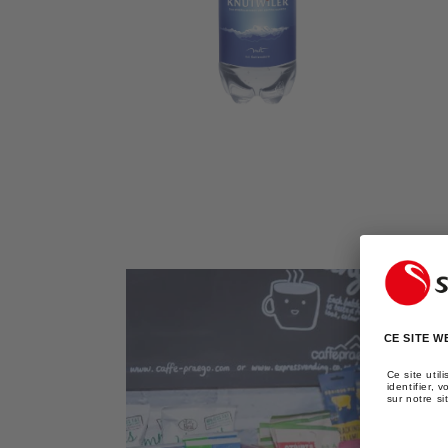
DES
SUPPORTS
MULTIMÉDIA
DANS
LA
VUE
DE
LA
GALERIE