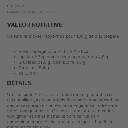
8 pièces
Numéro d'article : CH_4567
VALEUR NUTRITIVE
Valeurs nutritives moyennes pour 100 g de plat préparé
:
Valeur énergétique 916 kJ/219 kcal
Lipides 9,7 g, dont acides gras saturés 4,5 g
Glucides 21,6 g, dont sucre 4,6 g
Protéines 5,4 g
sel 1,9 g
DÉTAILS
Un classique ? Oui, mais certainement pas ordinaire !
Des nouilles yakisoba irrésistibles accompagnées d'une
sauce savoureuse - un véritable original en matière de
street food japonaise. On peut littéralement entendre le
wok griller et siffler à chaque coin de rue d'un
authentique marché alimentaire asiatique - il suffit de
goûter et de savourer.