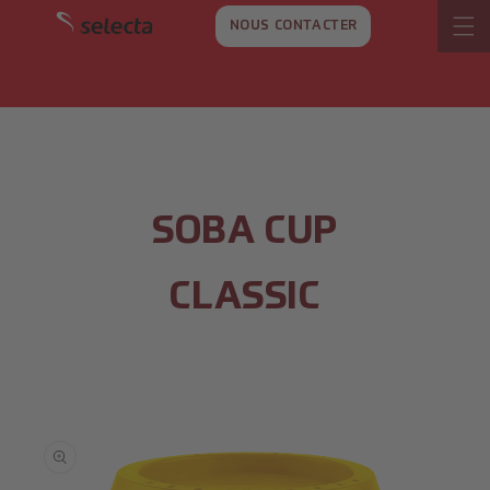
ET
PASSER
NOUS CONTACTER
AU
CONTENU
SOBA CUP
CLASSIC
PASSER AUX
INFORMATIONS
SUR LES
PRODUITS