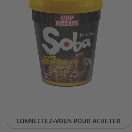
OUVRIR
1
DES
SUPPORTS
MULTIMÉDIA
DANS
LA
VUE
DE
LA
GALERIE
CONNECTEZ-VOUS POUR ACHETER