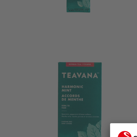
DES
SUPPORTS
MULTIMÉDIA
DANS
LA
VUE
DE
LA
GALERIE
OUVRIR
2
DES
SUPPORTS