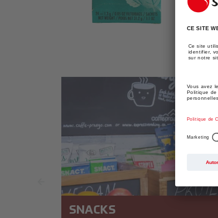
MULTIMÉDIA
DANS
LA
VUE
DE
LA
GALERIE
SNACKS