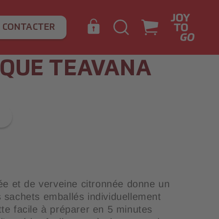
 CONTACTER
Connexion
Panier
IQUE TEAVANA
SONS
, CÉRÉALES ET
SSOIRES POUR
SUCRE ET LAIT
EAU MINÉRALE AVEC
SNACKS SALÉS
ÉLIMINATION
AÎCHISSANTES
TS SECS
AINES À EAU
GOÛT
e et de verveine citronnée donne un
s sachets emballés individuellement
te facile à préparer en 5 minutes