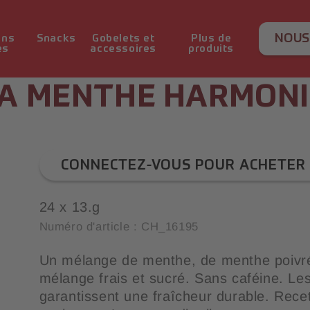
NOUS
ons
Snacks
Gobelets et
Plus de
es
accessoires
produits
LA MENTHE HARMON
RECHERCHER
DE
GRAINS DE CAFÉ
THÉ ET TISANES
THÉ GLACÉ
BONBONS / GOMMES
AGITATEURS,
PRODUITS DE
CAFÉ SOLUBLE
SOUPES ET
BOISSONS LACTÉES
CHEWING-GUMS
PRÉSENTOIR DE
LAIT
BOIS
NOIX
ACCE
AUX FRUITS
COUVERTS ET
NETTOYAGE
BOUILLONS
PRODUITS
RAFR
FRUI
FONT
Café premium
SERVIETTES DE
CONNECTEZ-VOUS POUR ACHETER
TABLE
Grains de café moulus
24 x 13.g
Numéro d'article : CH_16195
Un mélange de menthe, de menthe poivré
mélange frais et sucré. Sans caféine. Le
garantissent une fraîcheur durable. Recet